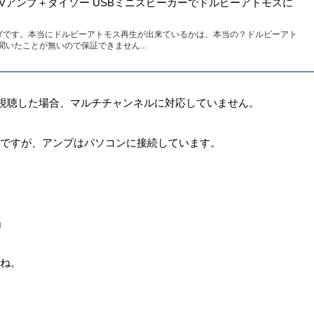
00H AVアンプ＋ダイソー USBミニスピーカーでドルビーアトモスに
IYです。本当にドルビーアトモス再生が出来ているかは、本当の？ドルビーアト
いたことが無いので保証できません...
で視聴した場合、マルチチャンネルに対応していません。
ですが、アンプはパソコンに接続しています。
」
ね。