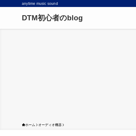
anytime music sound
DTM初心者のblog
ホーム
オーディオ機器