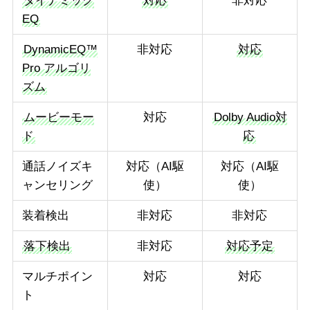
ダイナミック
対応
非対応
EQ
DynamicEQ™
非対応
対応
Pro アルゴリ
ズム
ムービーモー
対応
Dolby Audio対
ド
応
通話ノイズキ
対応（AI駆
対応（AI駆
ャンセリング
使）
使）
装着検出
非対応
非対応
落下検出
非対応
対応予定
マルチポイン
対応
対応
ト