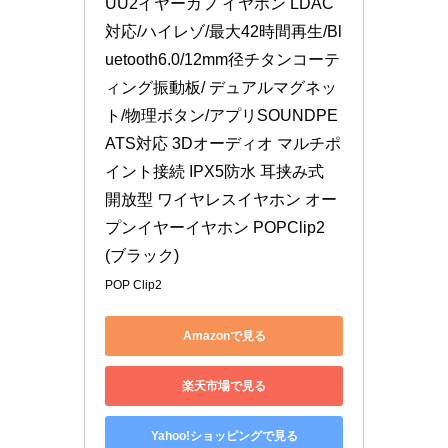
UU2イヤーカフ イヤホン LDAC
対応/ハイレゾ/最大42時間再生/Bl
uetooth6.0/12mm径チタンコーテ
ィング振動板/ デュアルマグネッ
ト/物理ボタン/アプリSOUNDPE
ATS対応 3Dオーディオ マルチポ
イント接続 IPX5防水 耳挟み式 
開放型 ワイヤレスイヤホン オー
プンイヤーイヤホン POPClip2 
(ブラック)
POP Clip2
Amazonで見る
楽天市場で見る
Yahoo!ショッピングで見る